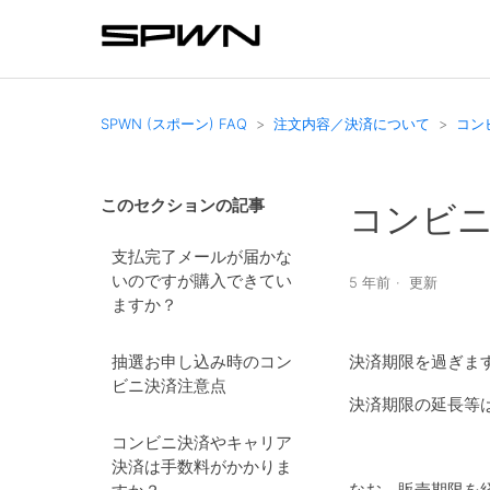
SPWN (スポーン) FAQ
注文内容／決済について
コン
このセクションの記事
コンビ
支払完了メールが届かな
いのですが購入できてい
5 年前
更新
ますか？
抽選お申し込み時のコン
決済期限を過ぎま
ビニ決済注意点
決済期限の延長等
コンビニ決済やキャリア
決済は手数料がかかりま
なお、販売期限を